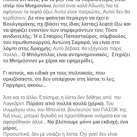
υπέρ του Μνημονίου.
Αυτοί είναι καλά Άδωνη; Να τα
αφήσουν τα λεφτά όξω; Αυτοί είναι πατριώτες; Αυτοί δεν θα
κερδίσουν;
Δε σου φαίνεται περίεργο να έχει ο
Βουλγαράκης πχ (βάσει της ίδιας λίστας) λεφτά έξω και
να ψηφίζει εναντίον των συμφερόντων του;
Τόσο
ανιδιοτελής;
Ή ο Σταύρος Παπασταύρος, σύμβουλος
του πρωθυπουργού, Αντώνη Σαμαρά, να είναι στο
λόμπι στης δραχμής
; Αυτό βέβαια, θα εξηγούσε πάρα
πολλά...
Ο Μπόμπολας είναι αντιμνημονιακός;
Στηρίζει
το Μνημόσυνο με χέρια και εφημερίδες.
Γι αυτούς, και ειδικά γα τους πολιτικούς, που
ορκιζόσαστε, ότι δεν υπάρχουν στη λίστα, τι λες;
Γαργάρες ακούω...
Άσε και το άλλο. Επίσημα, η λίστα δεν δόθηκε από
την
Λαγκάρντ.
Πέρασε από πολλά κουλά (χέρια).
Του
συμμάχου σου, του Μπενύτο, βουλευτών του ΠΑΣΟΚ της
ΝΔ ίσως, μπορεί δηλαδή να προστέθηκαν ονόματα και να
αφαιρέθηκαν άλλα...
Να βλέπουμε μόνο μια εκδοχή, ένα
μέρος.
Προσωπικά, δεν με νοιάζει η λίστα. Όχι γιατί δεν είναι