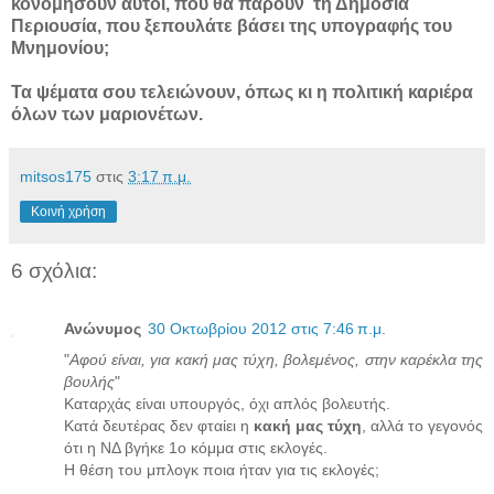
κονομήσουν αυτοί, που θα πάρουν
τη Δημόσια
Περιουσία, που ξεπουλάτε βάσει της υπογραφής του
Μνημονίου;
Τα ψέματα σου τελειώνουν, όπως κι η πολιτική καριέρα
όλων των μαριονέτων.
mitsos175
στις
3:17 π.μ.
Κοινή χρήση
6 σχόλια:
Ανώνυμος
30 Οκτωβρίου 2012 στις 7:46 π.μ.
"
Αφού είναι, για κακή μας τύχη, βολεμένος, στην καρέκλα της
βουλής
"
Καταρχάς είναι υπουργός, όχι απλός βολευτής.
Κατά δευτέρας δεν φταίει η
κακή μας τύχη
, αλλά το γεγονός
ότι η ΝΔ βγήκε 1ο κόμμα στις εκλογές.
Η θέση του μπλογκ ποια ήταν για τις εκλογές;