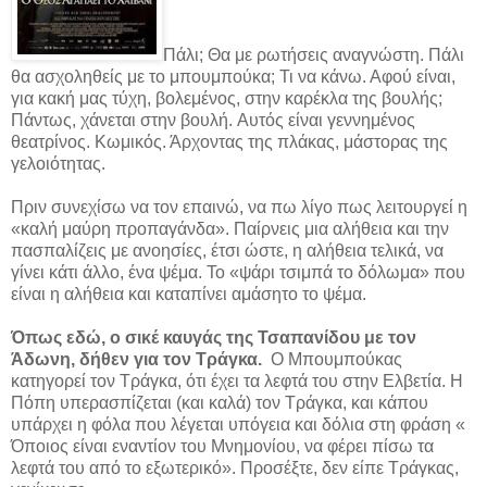
Πάλι; Θα με ρωτήσεις αναγνώστη. Πάλι
θα ασχοληθείς με το μπουμπούκα; Τι να κάνω. Αφού είναι,
για κακή μας τύχη, βολεμένος, στην καρέκλα της βουλής;
Πάντως, χάνεται στην βουλή. Aυτός είναι γεννημένος
θεατρίνος. Κωμικός. Άρχοντας της πλάκας, μάστορας της
γελοιότητας.
Πριν συνεχίσω να τον επαινώ, να πω λίγο πως λειτουργεί η
«καλή μαύρη προπαγάνδα». Παίρνεις μια αλήθεια και την
πασπαλίζεις με ανοησίες, έτσι ώστε, η αλήθεια τελικά, να
γίνει κάτι άλλο,
ένα ψέμα. Το «ψάρι τσιμπά το δόλωμα» που
είναι η αλήθεια και καταπίνει αμάσητο το ψέμα.
Όπως εδώ, ο σικέ καυγάς της Τσαπανίδου με τον
Άδωνη, δήθεν για τον Τράγκα.
Ο Μπουμπούκας
κατηγορεί τον Τράγκα, ότι έχει τα λεφτά του στην Ελβετία. Η
Πόπη υπερασπίζεται (και καλά) τον Τράγκα, και κάπου
υπάρχει η φόλα που λέγεται υπόγεια και δόλια στη φράση «
Όποιος είναι εναντίον του Mνημονίου, να φέρει πίσω τα
λεφτά του από το εξωτερικό». Προσέξτε, δεν είπε Τράγκας,