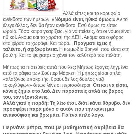
Αλλά είπες και το κορυφαίο
ανέκδοτο των ημερών.
«Νόμιμο είναι, ηθικό όμως;»
Αν το
έλεγε άλλος, δεν θα ήταν ανέκδοτο. Εσύ όμως το είπες
ωραία. Τόσο καιρό γκαρίζεις, για να πείσεις, ότι οι νόμοι είναι
ηθικοί. Ακόμα και το χαράτσι της ΔΕΗ. Ακόμα και ο φόρος
στο χέρσο το χωράφι. Και τώρα...
Πράγματι έχεις ή
ταλέντο, ή σχιζοφρένεια.
Η κωμωδία θρηνεί, που είσαι στη
βουλή. Και το ψυχιατρείο χάνει τον καλύτερό του πελάτη.
Μήπως τα πιστεύεις αυτά που λες; Μήπως έφαγες ληγμένα
από τα ράφια των Σούπερ Μάρκετ; Ή μήπως είσαι απλά
«αλαζόνας υποκριτής, θρασύδειλος δούλος ναζί
τοκογλύφων» όπως λένε οι περισσότεροι;
Ότι και να είσαι,
κάνεις ζημιά στο λαό. Δεν παρασιτείς απλά εις βάρος
του, τον εξοντώνεις.
Αλλά γιατί η
πορδή; Τη λέω έτσι, διότι κάνει θόρυβο, δεν
προσφέρει παρά μόνο σ αυτόν που την κάνει μια
ανακούφιση και βρωμάει.
Για ένα απλό λόγο.
Περνάνε μέτρα, που με μαθηματική ακρίβεια θα