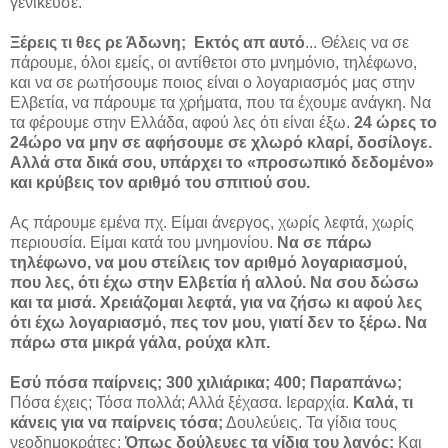
γενίκευσε.
Ξέρεις τι θες ρε Άδωνη;
Εκτός απ αυτό
... Θέλεις να σε
πάρουμε, όλοι εμείς, οι αντίθετοι στο μνημόνιο, τηλέφωνο,
και να σε ρωτήσουμε ποιος είναι ο λογαριασμός μας στην
Ελβετία, να πάρουμε τα χρήματα, που τα έχουμε ανάγκη. Να
τα φέρουμε στην Ελλάδα, αφού λες ότι είναι έξω.
24 ώρες το
24ώρο να μην σε αφήσουμε σε χλωρό κλαρί, δοσίλογε.
Αλλά στα δικά σου, υπάρχει το «προσωπικό δεδομένο»
και κρύβεις τον αριθμό του σπιτιού σου.
Ας πάρουμε εμένα πχ. Είμαι άνεργος, χωρίς λεφτά, χωρίς
περιουσία. Είμαι κατά του μνημονίου.
Να σε πάρω
τηλέφωνο, να μου στείλεις τον αριθμό λογαριασμού,
που λες, ότι έχω στην Ελβετία ή αλλού. Να σου δώσω
και τα μισά. Χρειάζομαι λεφτά, για να ζήσω κι αφού λες
ότι έχω λογαριασμό, πες τον μου, γιατί δεν το ξέρω. Να
πάρω στα μικρά γάλα, ρούχα κλπ.
Εσύ πόσα παίρνεις; 300 χιλιάρικα; 400; Παραπάνω;
Πόσα έχεις; Τόσα πολλά; Αλλά ξέχασα. Ιεραρχία.
Καλά, τι
κάνεις για να παίρνεις τόσα;
Δουλεύεις. Τα γίδια τους
νεοδημοκράτες;
Όπως δούλευες τα γίδια του λαγός;
Και